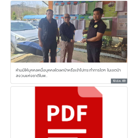
ห้ามมิให้บุคคลหนึ่งบุคคลใดเผาป่าหรือเข้าไปกระทำการใดๆ ในเขตป่า
สงวนแห่งชาติในพ...
10 มี.ค. 69