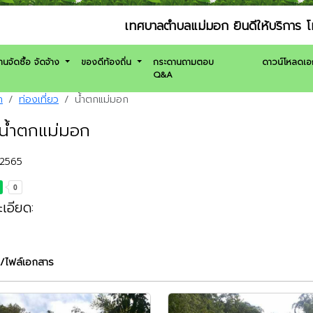
เทศบาลตำบลแม่มอก ยินดีให้บริการ โทรศัพท์ 
านจัดซื้อ จัดจ้าง
ของดีท้องถิ่น
กระดานถามตอบ
ดาวน์โหลดเ
Q&A
ก
ท่องเที่ยว
น้ำตกแม่มอก
: น้ำตกแม่มอก
. 2565
เอียด:
/ไฟล์เอกสาร