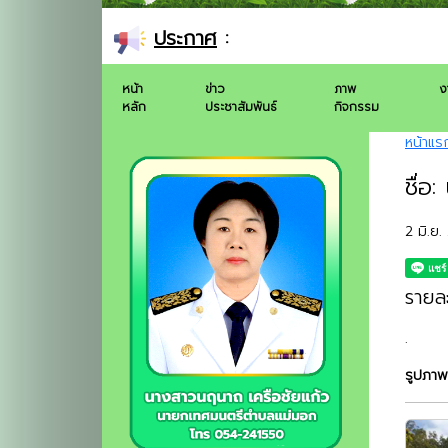
ประกาศ
:
หน้า
ข่าว
ภาพ
ง
หลัก
ประชาสัมพันธ์
กิจกรรม
หน้าแร
ชื่อ
2 มิ.ย
รายละ
.
รูปภาพ