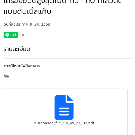
เครื่องยนต์สูงสุดไม่ต่ำกว่า 110 กิโลวัตต์
แบบดับเบิ้ลแค็บ
วันที่ลงประกาศ: 9 มี.ค. 2566
รายละเอียด:
ดาวน์โหลดไฟล์เอกสาร
file
purchases_file_116_45_23_112.pdf