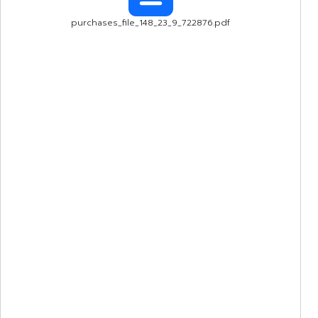
purchases_file_148_23_9_722876.pdf