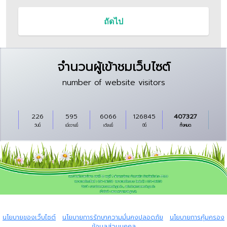
จำนวนผู้เข้าชมเว็บไซต์
number of website visitors
226
595
6066
126845
407327
วันนี้
เมื่อวานนี้
เดือนนี้
ปีนี้
ทั้งหมด
Copyright © 2024 All rights reserved Powered by I.T.Global Company
Limited.
นโยบายของเว็บไซต์
|
นโยบายการรักษาความมั่นคงปลอดภัย
|
นโยบายการคุ้มครอง
ข้อมูลส่วนบุุคคล