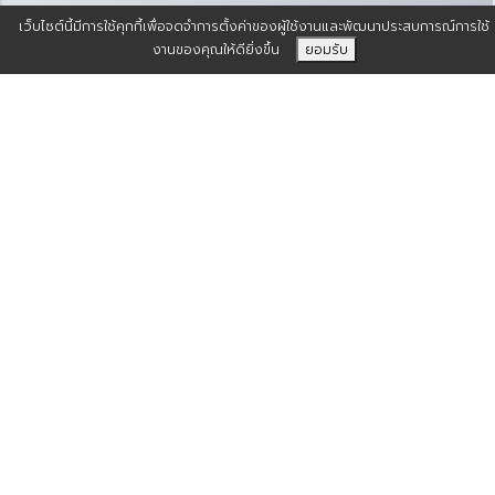
เว็บไซต์นี้มีการใช้คุกกี้เพื่อจดจำการตั้งค่าของผู้ใช้งานและพัฒนาประสบการณ์การใช้
งานของคุณให้ดียิ่งขึ้น
ยอมรับ
จำนวนผู้เข้าชมเว็บไซต์
number of website visitors
13
522
4823
125602
406084
วันนี้
เมื่อวานนี้
เดือนนี้
ปีนี้
ทั้งหมด